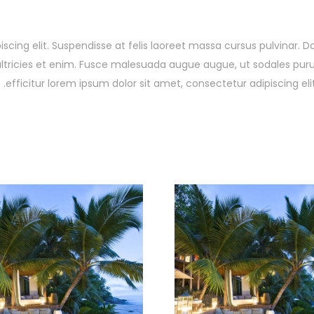
cing elit. Suspendisse at felis laoreet massa cursus pulvinar. Don
ltricies et enim. Fusce malesuada augue augue, ut sodales purus 
efficitur lorem ipsum dolor sit amet, consectetur adipiscing eli