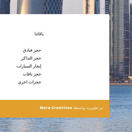
باقاتنا
حجز فنادق
حجز التذاكر
إيجار السيارات
حجز باقات
حجزات اخري
تم تطويره بواسطة
More Creatives