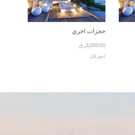
حجزات اخري
2,000.00
ر.ق
احجز الان