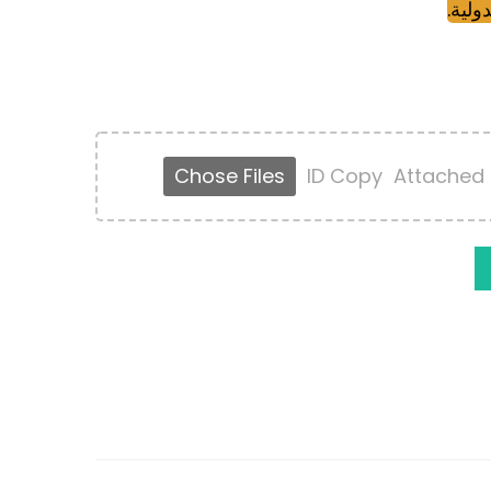
ولية.
Chose Files
ID Copy
Attached 