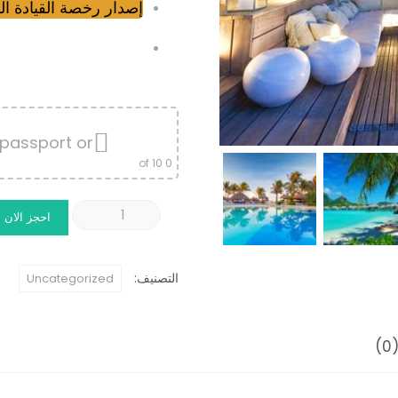
إصدار رخصة القيادة الد
passport or
of 10
0
كمية
احجز الان
Package
Booking
التصنيف:
Uncategorized
)