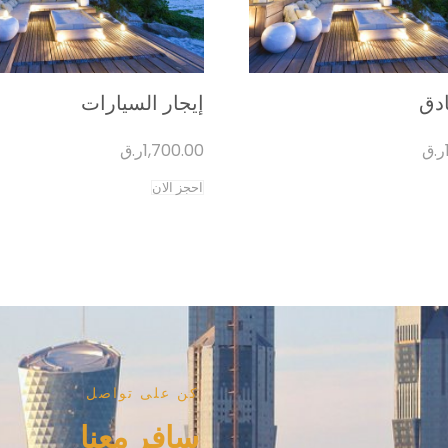
ادق
إيجار السيارات
ر.ق
1,700.00
ر.ق
احجز الان
كن على تواصل
سافر معنا