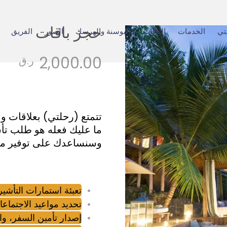
حجز باقات
تي
الخدمات
الباقات
البوسنة والهرسك
الصور
الفريق
2,000.00
ر.ق
تتمتع (رحلتي) بعلاقات و
ما عليك فعله هو طلب تأش
وسنساعدك على توفير ما 
تعبئة استمارات التأشير
تحديد مواعيد الاجتماعا
إصدار تأمين السفر، و